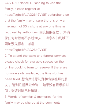
COVID-19 Notice 1. Planning to visit the
family, please register at
https://agbc.life/AG2649VISIT
beforehand so
that the family may ensure there is only a
maximum of 30 visitors at any one time as
required by authorities. 因疫情的缘故， 为确
保任何时段都不多过30人， 请亲友们到以下
网址预先报名，谢谢。
https://agbc.life/AG2649VISIT
2. To attend the wake and funeral services,
please check for available spaces on the
online booking form to reserve. If there are
no more slots available, the time slot has
been filled. 想出席追思礼拜和出殡礼拜的朋
友， 请到注册网址查询。 如果没有显示的时
间，则该时隙已被填满。
3. Words of comfort & memories for the
family may be shared at the comments