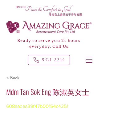
Ready to serve you 24 hours
everyday. Call Us
8321 2244
< Back
Mdm Tan Sok Eng 陈淑英女士
608aadaa39f47b00154c4251