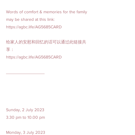
Words of comfort & memories for the family
may be shared at this link:
https://agbc.life/AG5685CARD
给家人的安慰和回忆的话可以通过此链接共
享：
https://agbc.life/AG5685CARD
________________
Sunday, 2 July 2023
3.30 pm to 10.00 pm
Monday, 3 July 2023