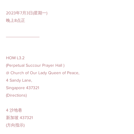
2023年7月3日(星期一)
晚上8点正
______________
HOM L3.2
(Perpetual Succour Prayer Hall )
@ Church of Our Lady Queen of Peace,
4 Sandy Lane,
Singapore 437321
(Directions)
4 沙地巷
新加坡 437321
(方向指示)