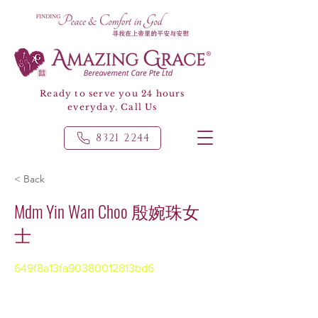
Ready to serve you 24 hours
everyday. Call Us
8321 2244
< Back
Mdm Yin Wan Choo 殷婉珠女
士
649f8a13fa90380012813bd6